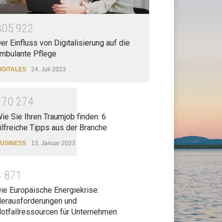
3
0
5
9
2
2
er Einfluss von Digitalisierung auf die
mbulante Pflege
IGITALES
24. Juli 2023
1
7
0
2
7
4
ie Sie Ihren Traumjob finden: 6
ilfreiche Tipps aus der Branche
USINESS
13. Januar 2023
4
8
7
1
ie Europäische Energiekrise:
erausforderungen und
otfallressourcen für Unternehmen