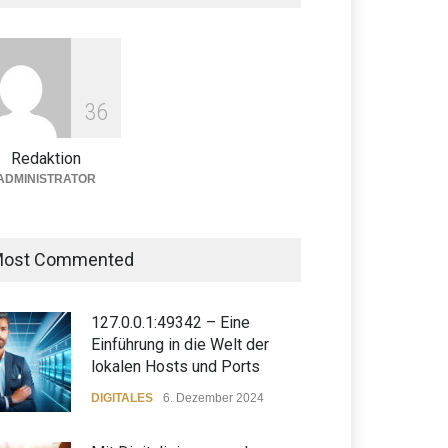
LIFESTYLE
12. Juli 2023
5 Kreative Ideen für eine
unvergessliche
3
6
Weihnachtsfeier in der Firma
Redaktion
BUSINESS
12. Juli 2023
ADMINISTRATOR
ost Commented
127.0.0.1:49342 – Eine
Einführung in die Welt der
lokalen Hosts und Ports
DIGITALES
6. Dezember 2024