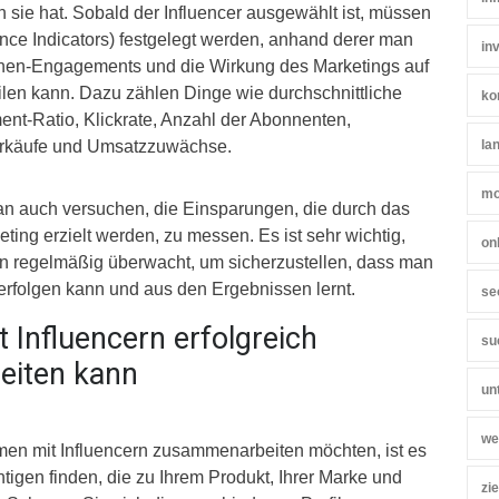
n sie hat. Sobald der Influencer ausgewählt ist, müssen
nce Indicators) festgelegt werden, anhand derer man
in
nen-Engagements und die Wirkung des Marketings auf
ilen kann. Dazu zählen Dinge wie durchschnittliche
ko
nt-Ratio, Klickrate, Anzahl der Abonnenten,
erkäufe und Umsatzzuwächse.
la
mo
n auch versuchen, die Einsparungen, die durch das
eting erzielt werden, zu messen. Es ist sehr wichtig,
on
n regelmäßig überwacht, um sicherzustellen, dass man
rfolgen kann und aus den Ergebnissen lernt.
se
 Influencern erfolgreich
su
iten kann
un
we
en mit Influencern zusammenarbeiten möchten, ist es
chtigen finden, die zu Ihrem Produkt, Ihrer Marke und
zi