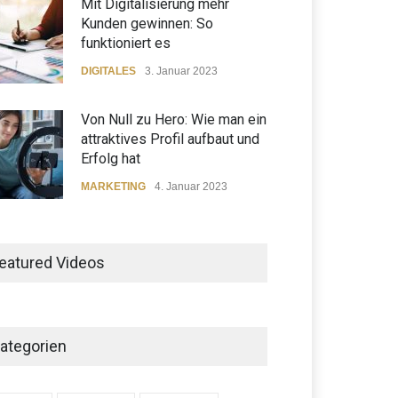
Mit Digitalisierung mehr
Kunden gewinnen: So
funktioniert es
DIGITALES
3. Januar 2023
Von Null zu Hero: Wie man ein
attraktives Profil aufbaut und
Erfolg hat
MARKETING
4. Januar 2023
Mithilfe von Content-
Marketing eine loyale
eatured Videos
Kundengemeinschaft
aufbaust
MARKETING
5. Januar 2023
ategorien
Großer Erfolg mit einfachen
SEO-Tipps