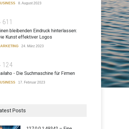
USINESS
8. August 2023
4
6
1
1
inen bleibenden Eindruck hinterlassen:
ie Kunst effektiver Logos
ARKETING
24. März 2023
4
1
2
4
ailaho - Die Suchmaschine für Firmen
USINESS
17. Februar 2023
atest Posts
127.0.0.1:49342 – Eine