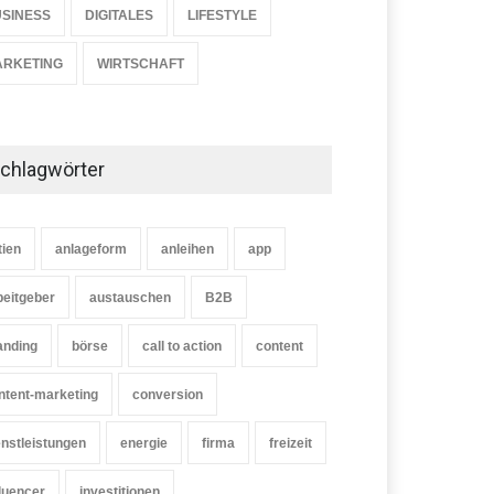
SINESS
DIGITALES
MARKETING
LIFESTYLE
7. Januar 2023
ARKETING
WIRTSCHAFT
chlagwörter
tien
anlageform
anleihen
app
beitgeber
austauschen
B2B
anding
börse
call to action
content
ntent-marketing
conversion
enstleistungen
energie
firma
freizeit
fluencer
investitionen