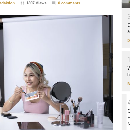
edaktion
1897 Views
0 comments
D
a
D
W
h
B
D
H
N