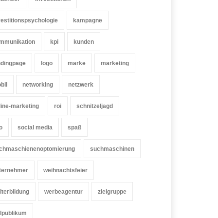
vestitionspsychologie
kampagne
mmunikation
kpi
kunden
ndingpage
logo
marke
marketing
bil
networking
netzwerk
line-marketing
roi
schnitzeljagd
o
social media
spaß
chmaschienenoptomierung
suchmaschinen
ternehmer
weihnachtsfeier
iterbildung
werbeagentur
zielgruppe
elpublikum