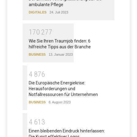
ambulante Pflege
DIGITALES
24. Juli 2023
1
7
0
2
7
7
Wie Sie Ihren Traumjob finden: 6
hilfreiche Tipps aus der Branche
BUSINESS
13. Januar 2023
4
8
7
6
Die Europäische Energiekrise:
Herausforderungen und
Notfallressourcen für Unternehmen
BUSINESS
8. August 2023
4
6
1
3
Einen bleibenden Eindruck hinterlassen:
Die Kunst effektiver Logos