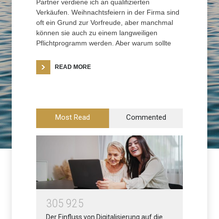
Partner verdiene ich an qualifizierten
Verkäufen. Weihnachtsfeiern in der Firma sind
oft ein Grund zur Vorfreude, aber manchmal
können sie auch zu einem langweiligen
Pflichtprogramm werden. Aber warum sollte
READ MORE
Most Read
Commented
3
0
5
9
2
5
Der Einfluss von Digitalisierung auf die